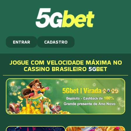
ENTRAR
CADASTRO
JOGUE COM VELOCIDADE MÁXIMA NO
CASSINO BRASILEIRO
5G
BET